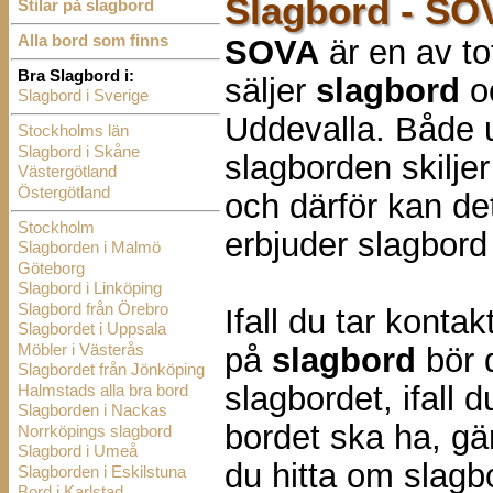
Slagbord - SO
Stilar på slagbord
Alla bord som finns
SOVA
är en av to
Bra Slagbord i:
säljer
slagbord
o
Slagbord i Sverige
Uddevalla. Både u
Stockholms län
Slagbord i Skåne
slagborden skilje
Västergötland
Östergötland
och därför kan de
Stockholm
erbjuder slagbord
Slagborden i Malmö
Göteborg
Slagbord i Linköping
Slagbord från Örebro
Ifall du tar konta
Slagbordet i Uppsala
Möbler i Västerås
på
slagbord
bör d
Slagbordet från Jönköping
slagbordet, ifall 
Halmstads alla bra bord
Slagborden i Nackas
bordet ska ha, gär
Norrköpings slagbord
Slagbord i Umeå
du hitta om slag
Slagborden i Eskilstuna
Bord i Karlstad