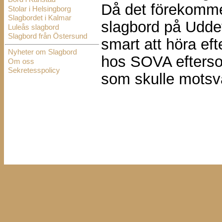
Då det förekomme
Stolar i Helsingborg
Slagbordet i Kalmar
slagbord på Udde
Luleås slagbord
Slagbord från Östersund
smart att höra eft
Nyheter om Slagbord
hos SOVA eftersom
Om oss
Sekretesspolicy
som skulle motsva